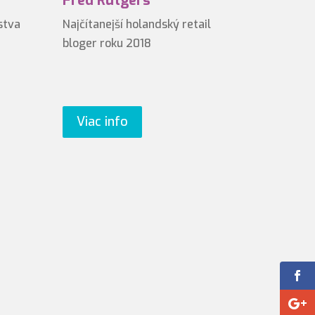
Fred Rutgers
stva
Najčítanejší holandský retail
bloger roku 2018
Viac info