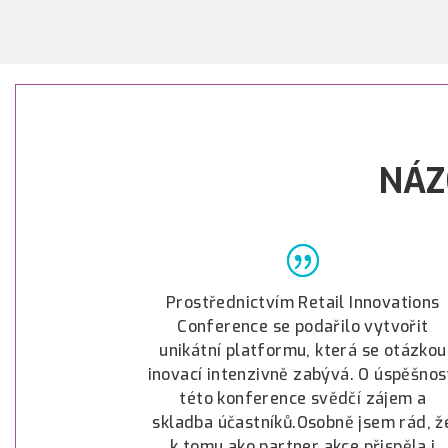
NÁZ
Prostřednictvím Retail Innovations
Conference se podařilo vytvořit
unikátní platformu, která se otázkou
inovací intenzivně zabývá. O úspěšnos
této konference svědčí zájem a
skladba účastníků.Osobně jsem rád, ž
k tomu ako partner akce přispěla i