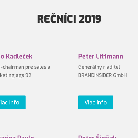
REČNÍCI 2019
ro Kadleček
Peter Littmann
e-chairman pre sales a
Generálny riaditeľ
keting ags 92
BRANDINSIDER GmbH
iac info
Viac info