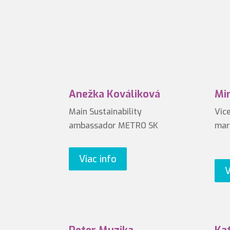
Anežka Kováliková
Mi
Main Sustainability
Vic
ambassador METRO SK
mar
Viac info
V