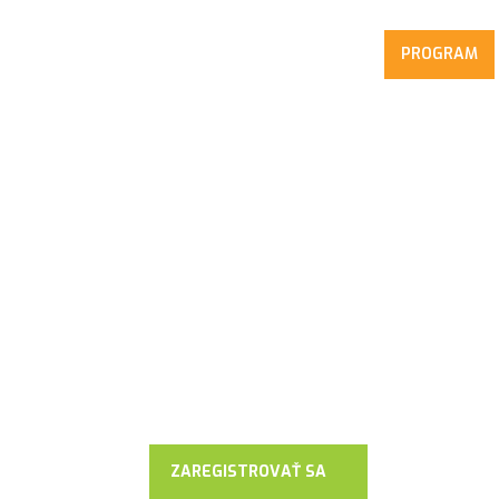
Home
Novinky
Rečníci
PROGRAM
3. ročník
RETAILOVÉHO
už v príprave
ZAREGISTROVAŤ SA