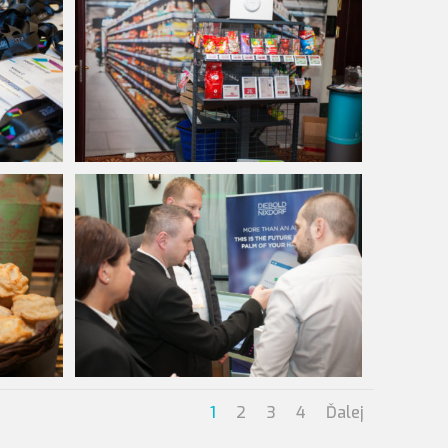
1
2
3
4
Ďalej