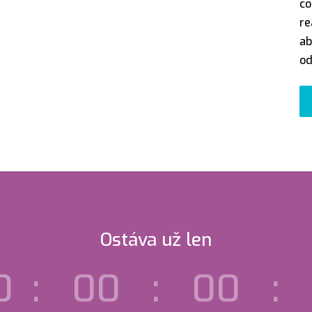
co
re
ab
od
Ostáva už len
0
:
00
:
00
: