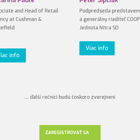
arina Paule
Peter Šipčiak
ociate and Head of Retail
Podpredseda predstaven
ncy at Cushman &
a generálny riaditeľ COOP
efield
Jednota Nitra SD
Viac info
iac info
… ďalší rečníci budú čoskoro zverejnení
ZAREGISTROVAŤ SA