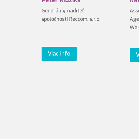
Peter Muzika
Kat
Generálny riaditeľ
Ass
spoločnosti Reccom, s.r.o.
Age
Wak
Viac info
V