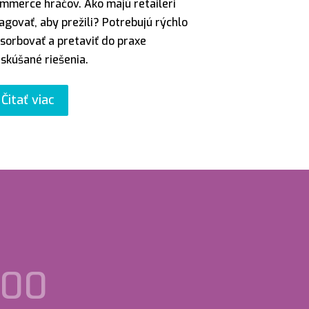
mmerce hráčov. Ako majú retaileri
agovať, aby prežili? Potrebujú rýchlo
sorbovať a pretaviť do praxe
skúšané riešenia.
Čitať viac
00