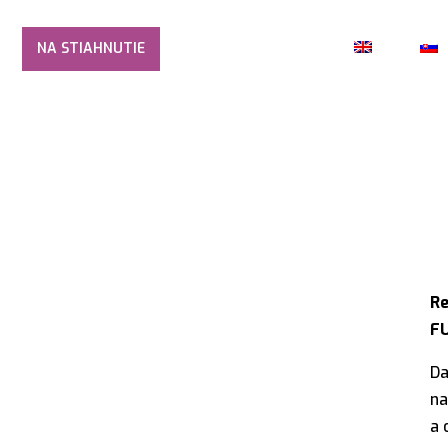
NA STIAHNUTIE
Partneri
Archív
EN
 FESTIVALU
Re
F
Da
na
a 