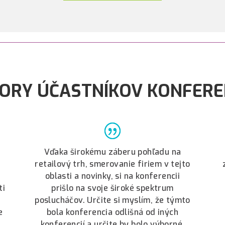
ORY ÚČASTNÍKOV KONFERE
Vďaka širokému záberu pohľadu na
retailový trh, smerovanie firiem v tejto
oblasti a novinky, si na konferencii
ti
prišlo na svoje široké spektrum
poslucháčov. Určite si myslím, že týmto
e
bola konferencia odlišná od iných
konferencií a určite by bolo výborné,